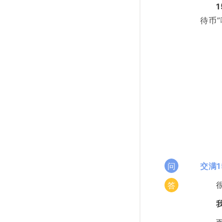
待币”
交满
问
答