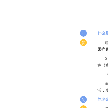
什么
问
答
医疗
称《
活，
养老
问