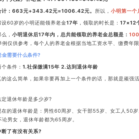
合计：663元+343.42元=1006.42元。
所以，
小明第一个月
假设60岁的小明还能领养老金
17年
，领取的时长是：
17×1
那么，
小明退休后17年内，总共能领取的养老金总额是：
10
举例仅供参考，每个人的养老金根据当地工资水平、缴费年
老金需要什么条件?
两个条件：
1.社保缴满15年 2.达到退休年龄
真的这么简单，如果非要再加上一个条件的话，那就是顽强
法定退休年龄是多少岁?
现在的退休年龄是：男性60周岁、女干部55岁、女工人50岁
不论男女，退休年龄都为65周岁。
中断了有没有关系?