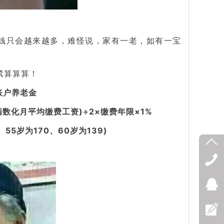
钱只会越来越多，难怪说，家有一老，如有一宝
紧算算算！
账户养老金
数化月平均缴费工资)÷2×缴费年限×1%
55岁为170、60岁为139)