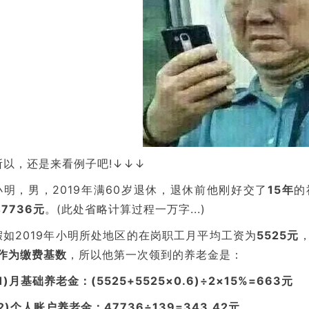
所以，还是来看例子吧!↓↓↓
小明，男，2019年满60岁退休，退休前他刚好交了
15年
的
47736元
。(此处省略计算过程一万字...)
假如2019年小明所处地区的在岗职工月平均工资为
5525元
%作为缴费基数
，所以他第一次领到的养老金是：
(1)月基础养老金：(5525+5525×0.6)÷2×15%=663元
(2)个人账户养老金：47736÷139=343.42元