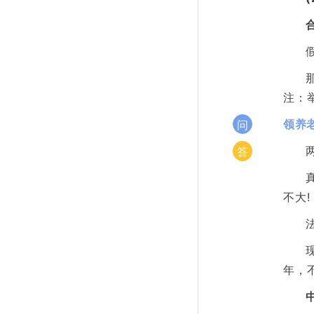
注：
领养
问
答
不大!
年，