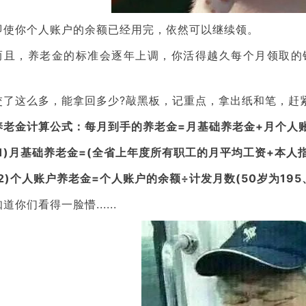
即使你个人账户的余额已经用完，依然可以继续领。
而且，养老金的标准会逐年上调，你活得越久每个月领取的
交了这么多，能拿回多少?敲黑板，记重点，拿出纸和笔，赶
养老金计算公式：每月到手的养老金=月基础养老金+月个人
(1)月基础养老金=(全省上年度所有职工的月平均工资+本人指
(2)个人账户养老金=个人账户的余额÷计发月数(50岁为195、
知道你们看得一脸懵......